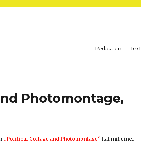
Redaktion
Tex
e and Photomontage,
ar
„Political Collage and Photomontage“
hat mit einer