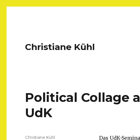
Christiane Kühl
Political Collag
UdK
Autor
Christiane Kühl
Das UdK-Semin