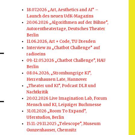
18.07.2026 „Art, Aesthetics and AI“ –
Launch des neuen UdK-Magazins
20.06.2026 „Algorithmen auf der Bühne“,
Autorentheatertage, Deutsches Theater
Berlin
11.06.2026, Art + Code, TU Dresden
Interview zu „Chatbot Challenge“ auf
radioeins
09.-12.05.2026 „Chatbot Challenge“, HAU
Berlin
08.04.2026, „Stromhungrige KI“,
Herrenhausen Late, Hannover
„Theater und KI“, Podcast DLR und
Nachtkritik
20.02.2026 Live Imagination Lab, Forum
Mensch und KI, Leipziger Buchmesse
31.01.2026 „Room To Expand“,
Uferstudios, Berlin
15.11.-29.11.2025 „Telescope“, Museum
Gunzenhauser, Chemnitz