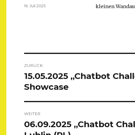
Veröffentlicht
16. Juli 2025
kleinen Wandaus
am
Beitragsnavigation
ZURÜCK
15.05.2025 „Chatbot Chal
Vorheriger
Beitrag:
Showcase
WEITER
06.09.2025 „Chatbot Chal
Nächster
Beitrag: